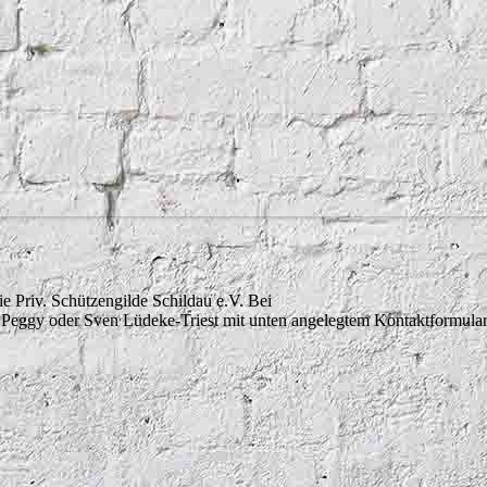
die Priv. Schützengilde Schildau e.V. Bei
 Peggy oder Sven Lüdeke-Triest mit unten angelegtem Kontaktformular