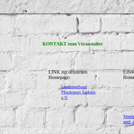
KONTAKT zum Veranstalter
LINK zur offiziellen
LINK 
Homepage:
Home
Landesverband
Pferdesport Sachsen
e.V.
Verei
und -