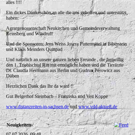
alles !!!!
Ein dickes Dankeschön an alle die uns geholfen und unterstützt
haben:
Agrargenossenschaft Neukirchen und Gemeindeverwaltung
Reinsberg und Wilsdruff
Und die Sponsoren: Jens Weiss Josera Futtermittel in Biberstein
und Klaus Meinders Quittpad
Und natürlich an unsere ganzen lieben Freunde , die freiwillig
den 1. Triebischtal Ritt mit ermöglicht haben und die Tierärzte
Dr. Claudia Herrmann aus Berlin und Gudrun Perowicz aus
Düben
Herzlichen Dank das Ihr da ward !!
Gut Belgerhof Steinbach – Franziska und Veit Koppe
www.distanzreiten-in-sachsen.de
und
www.vdd-aktuell.de
Neuigkeiten
07.07.2026, 09:48