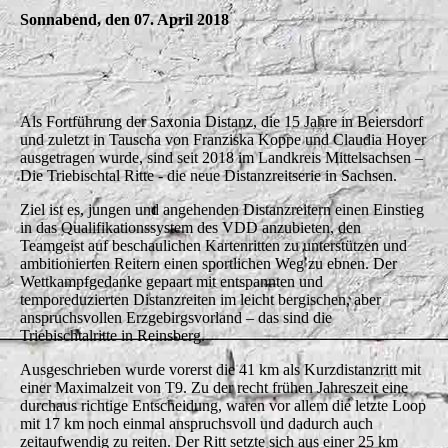
Sonnabend, den 07. April 2018
Als Fortführung der Saxonia Distanz, die 15 Jahre in Beiersdorf
und zuletzt in Tauscha von Franziska Koppe und Claudia Hoyer
ausgetragen wurde, sind seit 2018 im Landkreis Mittelsachsen –
Die Triebischtal Ritte - die neue Distanzreitserie in Sachsen.
Ziel ist es, jungen und angehenden Distanzreitern einen Einstieg
in das Qualifikationssystem des VDD anzubieten, den
Teamgeist auf beschaulichen Kartenritten zu unterstützen und
ambitionierten Reitern einen sportlichen Weg zu ebnen. Der
Wettkampfgedanke gepaart mit entspannten und
temporeduzierten Distanzreiten im leicht bergischen, aber
anspruchsvollen Erzgebirgsvorland – das sind die
Triebischtalritte in Reinsberg.
Ausgeschrieben wurde vorerst die 41 km als Kurzdistanzritt mit
einer Maximalzeit von T9. Zu der recht frühen Jahreszeit eine
durchaus richtige Entscheidung, waren vor allem die letzte Loop
mit 17 km noch einmal anspruchsvoll und dadurch auch
zeitaufwendig zu reiten. Der Ritt setzte sich aus einer 25 km