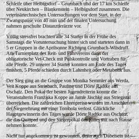
Schleife über Helbigsdorf – Grumbach und der 17 km Schleife
über Neukirchen – Blankenstein – Helbigsdorf zusammen. Die
veterinärtechnischen Untersuchungen vor dem Start, in der
Zwangspause von 40 min und der finalen Untersuchung
nahmen geschulte Distanztierärzte vor.
Völlig stressfrei brachten alle 34 Starter in der Frühe des
Samstags die Voruntersuchung hinter sich und starteten dann in
5 er Gruppen in die Aprilsonne Richtung Grumbach-Wilsdruff.
Am Turnierplatz des Reit- und Fahrvereins dann der
obligatorische Vet-Check mit Pulskontrolle und Vortraben für
alle Pferde. 29 unserer 34 Starter konnten am Ende des Tages
finishen, 5 Pferde schieden durch Lahmheit oder Metabolik aus.
Der Sieg ging an die Gruppe von Monika Semmler aus Werda,
Veit Koppe aus Steinbach, Pauline und Dörte Radtke aus
Oschatz. Den Pokal der besten Jugendreiterin konnte die
Veranstalterin Franziska Koppe an Jamie Jäschke aus Striegistal
überreichen. Die zahlreichen Ehrenpreise wurden im Anschluss
der Siegerehrung mit einer Tombola verlost. Glückliche
Hauptgewinnerin des Tages wurde Dörte Radtke aus Oschatz,
die das Quittpad und den Siegerpokal des Rittes mit nach Hause
nehmen konnte.
Nicht nur angekommen ist gewonnen, denn auch Dabeisein ist