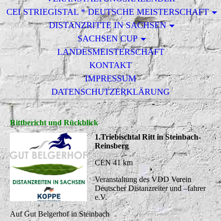
CEI STRIEGISTAL * DEUTSCHE MEISTERSCHAFT
DISTANZRITTE IN SACHSEN
SACHSEN CUP
LANDESMEISTERSCHAFT
KONTAKT
IMPRESSUM
DATENSCHUTZERKLÄRUNG
Rittbericht und Rückblick
1.Triebischtal Ritt in Steinbach-
Reinsberg
CEN 41 km
Veranstaltung des VDD Verein
Deutscher Distanzreiter und –fahrer
e.V.
Auf Gut Belgerhof in Steinbach