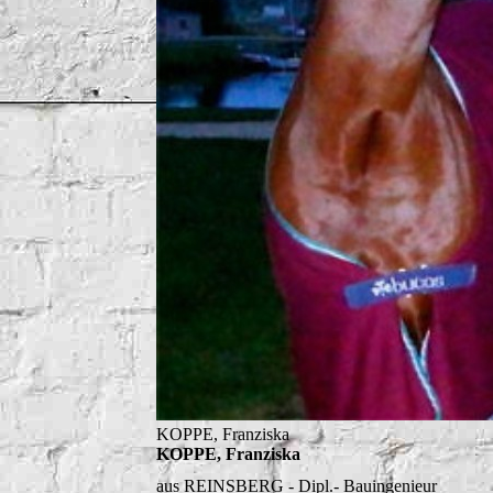
KOPPE, Franziska
KOPPE, Franziska
aus REINSBERG
- Dipl.- Bauingenieur