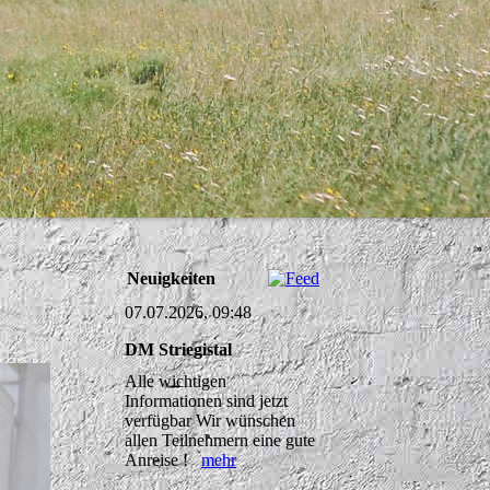
Neuigkeiten
07.07.2026, 09:48
DM Striegistal
Alle wichtigen
Informationen sind jetzt
verfügbar Wir wünschen
allen Teilnehmern eine gute
Anreise !
mehr