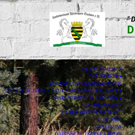
" 
D
WILLKOMMEN !
DER VEREIN
VERANSTALTUNGSKALENDER
CEI STRIEGISTAL * DEUTSCHE MEISTERSCHAFT
DISTANZRITTE IN SACHSEN
SACHSEN CUP
LANDESMEISTERSCHAFT
KONTAKT
IMPRESSUM
DATENSCHUTZERKLÄRUNG