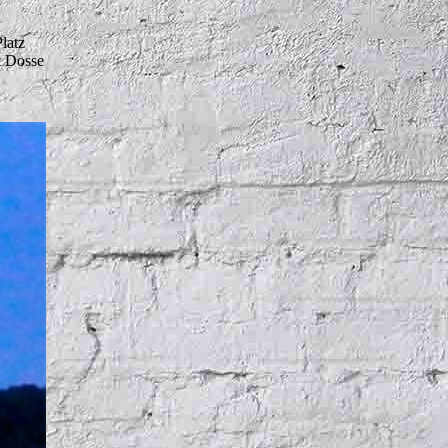
latz
t Dosse