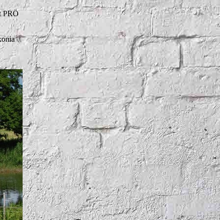
at PRÖ
xonia