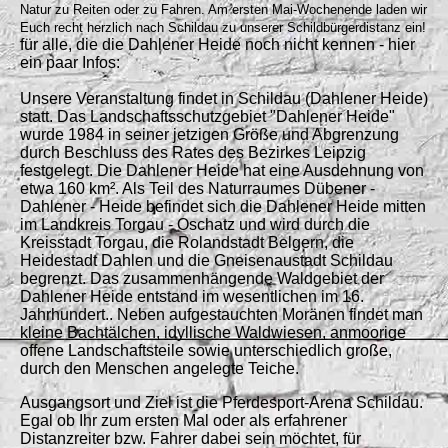
Natur zu Reiten oder zu Fahren. Am ersten Mai-Wochenende laden wir
Euch recht herzlich nach Schildau zu unserer Schildbürgerdistanz ein!
für alle, die die Dahlener Heide noch nicht kennen - hier
ein paar Infos:
Unsere Veranstaltung findet in Schildau (Dahlener Heide)
statt. Das Landschaftsschutzgebiet "Dahlener Heide"
wurde 1984 in seiner jetzigen Größe und Abgrenzung
durch Beschluss des Rates des Bezirkes Leipzig
festgelegt. Die Dahlener Heide hat eine Ausdehnung von
etwa 160 km². Als Teil des Naturraumes Dübener -
Dahlener - Heide befindet sich die Dahlener Heide mitten
im Landkreis Torgau - Oschatz und wird durch die
Kreisstadt Torgau, die Rolandstadt Belgern, die
Heidestadt Dahlen und die Gneisenaustadt Schildau
begrenzt. Das zusammenhängende Waldgebiet der
Dahlener Heide entstand im wesentlichen im 16.
Jahrhundert.. Neben aufgestauchten Moränen findet man
kleine Bachtälchen, idyllische Waldwiesen, anmoorige
offene Landschaftsteile sowie unterschiedlich große,
durch den Menschen angelegte Teiche.
Ausgangsort und Ziel ist die Pferdesport-Arena Schildau.
Egal ob Ihr zum ersten Mal oder als erfahrener
Distanzreiter bzw. Fahrer dabei sein möchtet, für